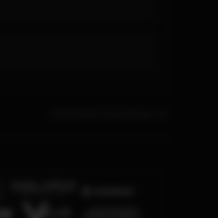
©2026 SUKU88. Hak cipta dilindungi | 18+