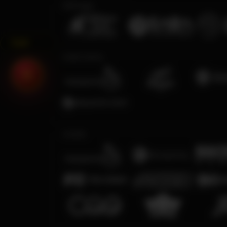
Olahraga
↑
TAP
Crash Game
Arcade