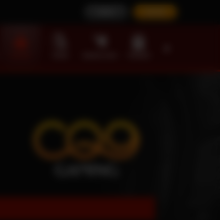
MASUK
DAFTAR
ARCADE
POKER
SABUNG AYAM
PROMOSI