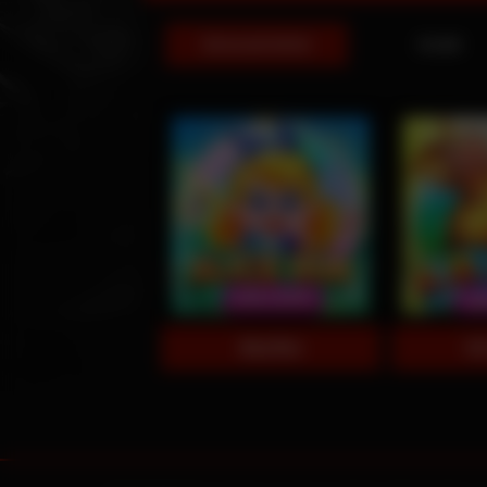
Semua permainan
Arcade
Alice Run
K.O