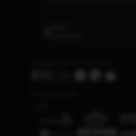
Deposit
Rata-rata 1 Menit
Tanggung Jawab Bermain
Browser Yang Didukung
Platform Penyedia Layanan
Slots