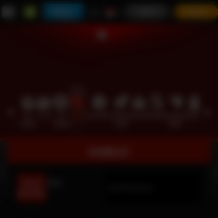
Main di
MASUK
DAFTAR
Telegram
HOT
SLOTS
LIVE
RACE
OLAHRAGA
CRASH
ARCADE
POKER
SABUNG
PROMOSI
GAMES
CASINO
GAME
AYAM
MARBLEX
Semua
Race
permainan