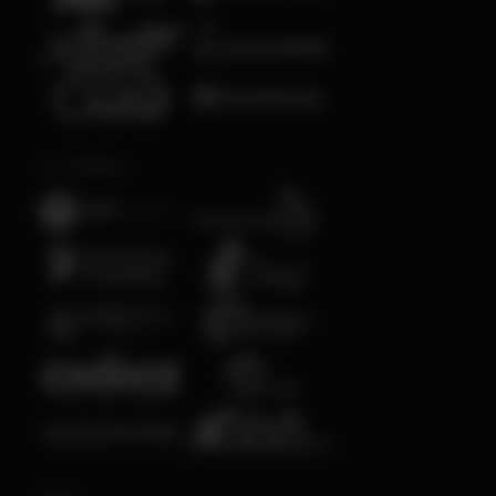
Live Casino