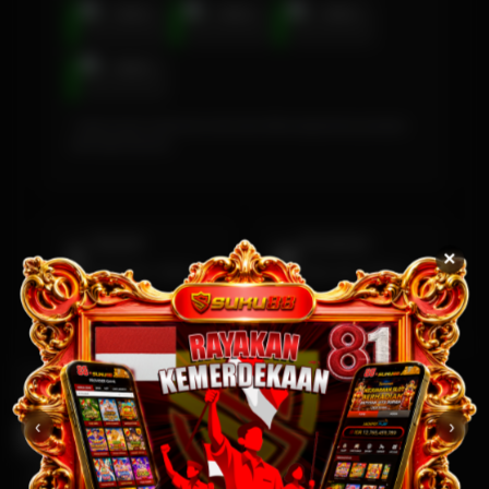
* Selama bank maintenance dan bank offline deposit dan penarikan
tidak dapat diproses
Deposit
Penarikan
✕
Rata-rata 1 Menit
Rata-rata 3 Menit
Tanggung Jawab
Browser Yang
Bermain
Didukung
©2026 SUKU88. Hak cipta
‹
›
dilindungi | 18+