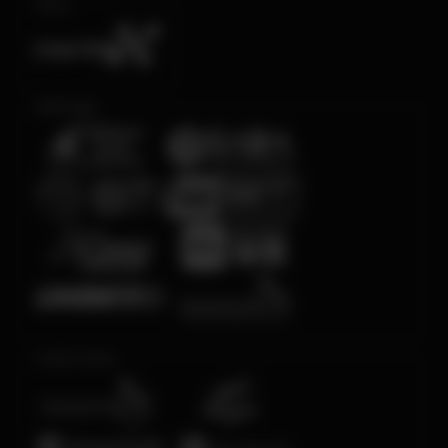
Race
Olahraga
Crash Game