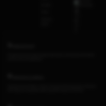
Facebook
Arcade
Messenger
Poker
Sabung
Ayam
TARUHAN SLOT
Penyedia slot online dengan beragam pilihan game menarik yang memudahkan
pemain untuk mencapai jackpot
TARUHAN OLAHRAGA
Sportsbook Gaming Platform Terbaik menawarkan lebih banyak game, odds yang
lebih tinggi, dan menyediakan pilihan yang lebih banyak untuk pemain.