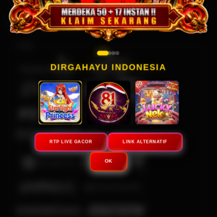
Platform Penyedia Layanan
Slots
DIRGAHAYU INDONESIA
RTP LIVE GACOR
LINK ALTERNATIF
OK