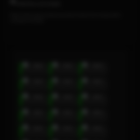
TARUHAN LIVE KASINO
Platform Pilihan bagi perusahaan-perusahaan terbaik di dunia, dengan pilihan
variasi game terbanyak