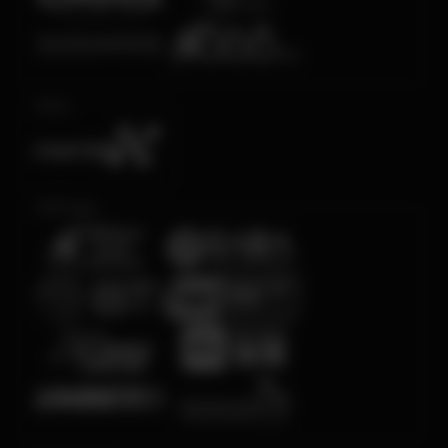
Race
Olahraga