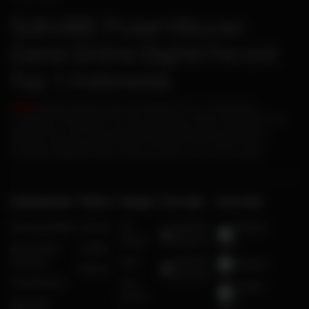
SUKU88: Pusat Hiburan
Game Online Digital Favorit
Top 1 Indonesia
SUKU88
adalah pusat hiburan game online digital favorit Top 1 Indonesia yang
menghadirkan berbagai pilihan permainan digital populer dengan kualitas terbaik, akses
yang cepat dan mudah, sistem yang responsif, proses yang praktis, serta layanan
pelanggan profesional yang siap melayani Anda selama 24 jam setiap hari demi
memberikan pengalaman hiburan online yang nyaman, aman, dan memuaskan.
Kebijaksanaan
Platform
Kategori
Dukungan
Komunitas
Tentang SUKU88
Promosi
Hot
+628192
Whatsap
Games
8258719
p
Responsible
Loyalty
Gambling
Slots
+628126
Telegram
Referral
0325762
Pusat Bantuan
Live
Instagra
Casino
m
Syarat dan