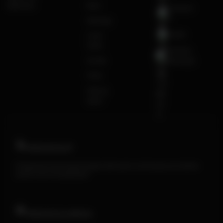
Ketentuan
Race
Faceboo
k
Olahraga
Twitter
Crash
Game
Facebook
Arcade
Messenger
Poker
Sabung
Ayam
TARUHAN SLOT
Penyedia slot online dengan beragam pilihan game menarik yang memudahkan
pemain untuk mencapai jackpot
TARUHAN OLAHRAGA