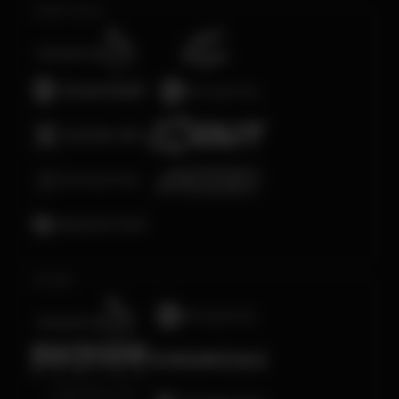
Crash Game
Arcade