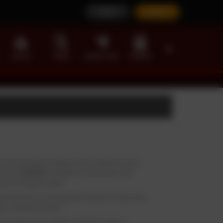
MASUK
DAFTAR
ARCADE
POKER
SABUNG AYAM
PROMOSI
a mempromosikan kesadaran akan masalah judi dan
rmainan
SUKU88
menetapkan komitmennya untuk
yang bertanggung jawab.
a anda menikmati pengalaman bertaruh di situs kami,
gan masalah perjudian.
an bahwa semua staf kami memiliki kesadaran