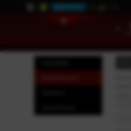
Main di Telegram
HO
Respo
Tentang SUKU88
RESPO
Responsible Gambling
KEBIJAK
Pusat Bantuan
SUKU88
b
meningka
meminimal
Syarat dan Ketentuan
Kami perc
sementara
Dalam ra