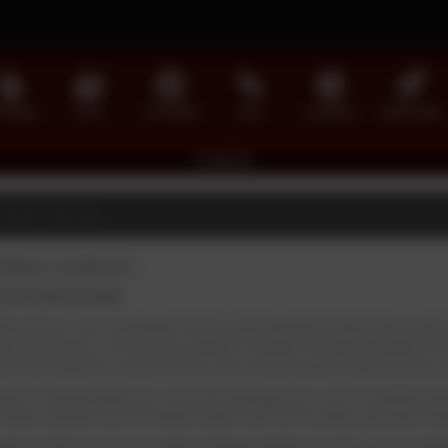
T GAMES
SLOTS
LIVE CASINO
RACE
OLAHRAGA
CRASH GAME
Pusat Info
nsible Gambling
NSIBLE GAMBLING
AN PERJUDIAN SUKU88
erkomitmen untuk mengesahkan taruhan yang bertanggung jawab seperti halny
tkan pencegahan, intervensi dan pelayanan. Kebijakan Pertanggungjawaban Pe
isir efek negatif dari masalah judi dan untuk mempromosikan praktek perjudian 
aya ini tanggung jawab kami untuk anda, pelanggan kami, untuk memastikan bahw
 tetap menyadari penuh terhadap kerugian sosial dan keuangan yang terkait den
ngka membantu pemain kami dalam pertanggunjawaban perjudian, kami memastik