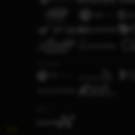
Live Casino
Race
↑
TAP