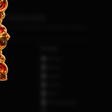
p 1 Indonesia
cepat dan mudah, sistem yang responsif, proses yang praktis, serta layanan
›
Komunitas
434
Whatsapp
762
Telegram
Instagram
Facebook
Twitter
Facebook Messenger