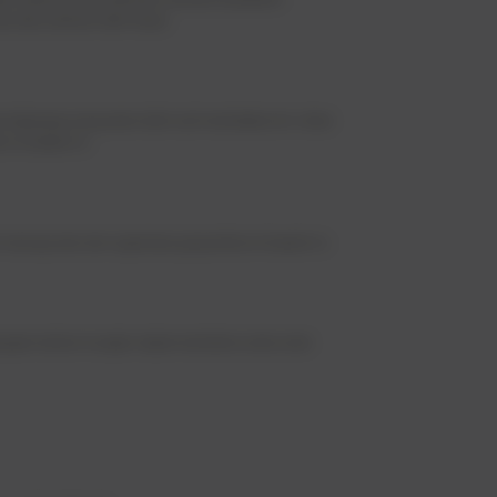
 atau bantuan lebih lanjut.
berapa orang akan lebih sulit membatasi diri. Untuk
 di bawah ini:
ubungi satu dari organisasi yang tertera di bawah ini.
tanyaan berikut mungkin dapat membantu anda untuk