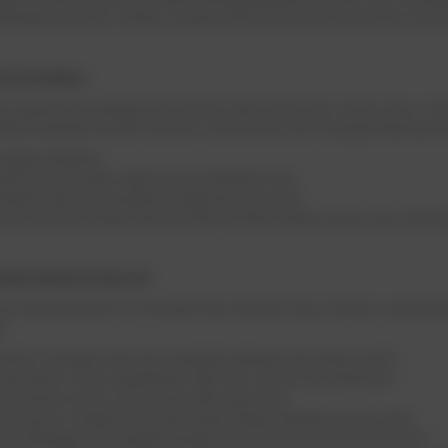
njawaban perjudian. Silahkan menghubungi kami jika anda membutuhkan informasi
DALAM KENDALI
 mayoritas dari pelanggan kami bermain dalam kemampuan mereka namun untuk be
likan kebiasaan bermain anda kami meminta anda untuk mengingat beberapa poin
engejar kekalahan.
taruh jika anda yakin dapat menutup kekalahan anda.
erhatikan waktu dan mengamati penggunaan dana anda.
 ingin berbicara dengan seseorang yang berkaitan dengan taruhan anda, silahkan h
ANDA MEMILIKI MASALAH?
han anda berdampak buruk terhadap hidup anda atau hidup orang lain, maka per
i.
ertaruh mencegah anda untuk menghadiri pekerjaan atau kampus anda?
da bertaruh untuk menghabiskan waktu atau untuk lari dari kebosanan?
da bertaruh sendiri untuk periode waktu yang lama?
h orang lain mengkritik anda sehubungan dengan kebiasaan taruhan anda?
da kehilangan minat kepada keluarga, teman atau hobi anda karena taruhan?