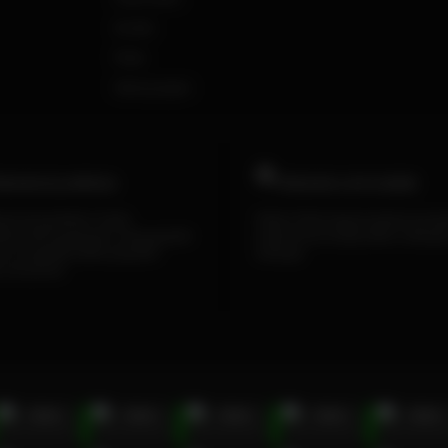
Arcade
Poker
Sabung Ayam
RUHAN OLAHRAGA
TARUHAN LIVE KASINO
ook Gaming Platform Terbaik
Platform Pilihan bagi perusahaan-perusa
kan lebih banyak game, odds yang lebih
terbaik di dunia, dengan pilihan variasi g
 dan menyediakan pilihan yang lebih
terbanyak
untuk pemain.