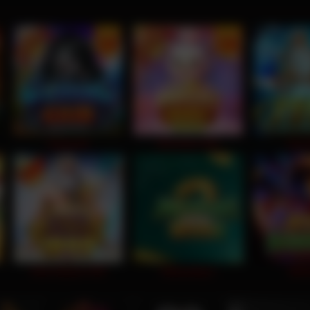
Goyang Gaib
Mochi Mania 1000
Epic Z
Gates of Olympus 1000
Mahjong Ways 2
Wild B