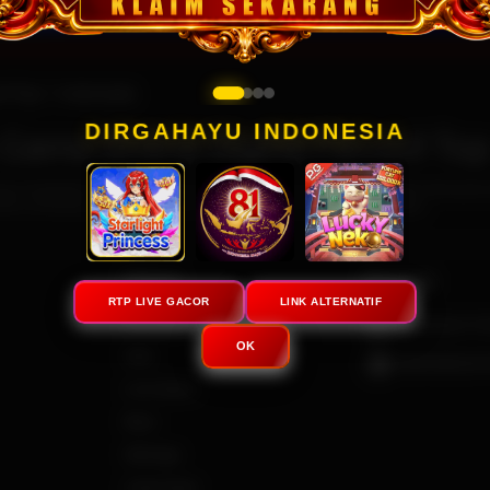
it Top 1 Indonesia
DIRGAHAYU INDONESIA
ame Online Digital Favorit To
ang menghadirkan berbagai pilihan permainan digital populer dengan kualitas terbaik, akses yang 
ri demi memberikan pengalaman hiburan online yang nyaman, aman, dan memuaskan.
Kategori
Dukungan
RTP LIVE GACOR
LINK ALTERNATIF
Hot Games
+6283163777
OK
Slots
+6281260325
Live Casino
Race
Olahraga
Crash Game