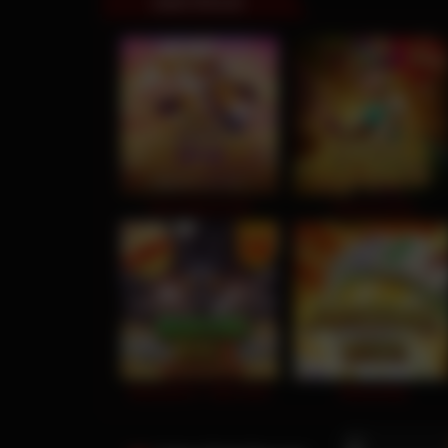
GAME POPULER
Gates of Olympus POP
Treasures of Aztec
Mahjong Wins 3 – Black Scatter
Mahjong Ways