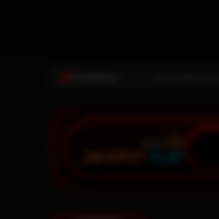
Pemberitahuan
ual Sports pada 30-Jun-2026 dari 14.59.59 sampai 30-Sep-2026 14.59.59. Selama waktu ini, PP
JACKPOT
PLAY