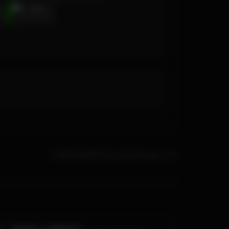
©2026 SUKU88. Hak cipta dilindungi | 18+