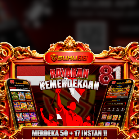
SUKU88 APP
Nikmati berbagai pe
SUKU8
Panduan i
Pindai kode QR
untuk Unduh
Android APK