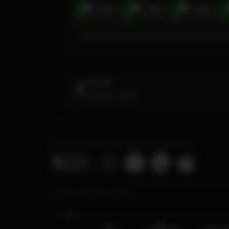
* Selama bank maintenance dan bank offline deposit dan penarik
Deposit
Rata-rata 1 Menit
Tanggung Jawab Bermain
Browser Yang Didukung
Platform Penyedia Layanan
Slots