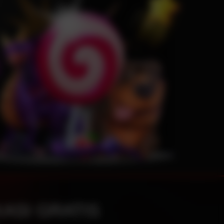
ASI GRATIS